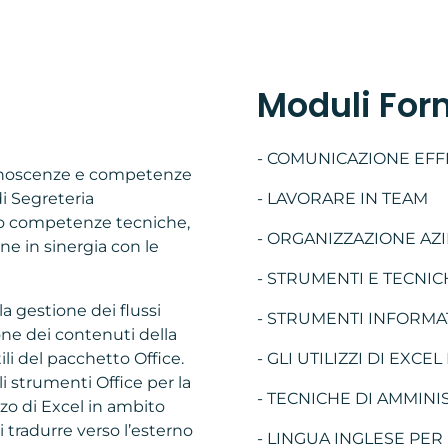
Moduli For
- COMUNICAZIONE EFF
 conoscenze e competenze
di Segreteria
- LAVORARE IN TEAM
do competenze tecniche,
- ORGANIZZAZIONE AZ
ne in sinergia con le
- STRUMENTI E TECNIC
la gestione dei flussi
- STRUMENTI INFORMATI
ione dei contenuti della
i del pacchetto Office.
- GLI UTILIZZI DI EXC
gli strumenti Office per la
- TECNICHE DI AMMIN
zzo di Excel in ambito
i tradurre verso l’esterno
- LINGUA INGLESE PER