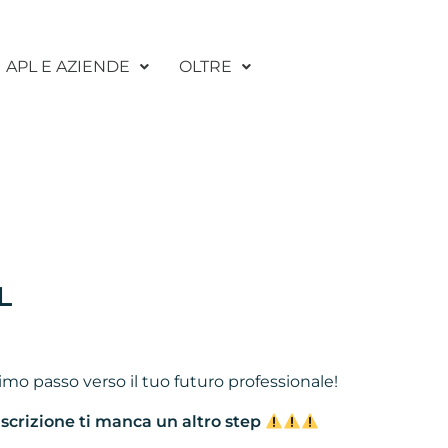
APL E AZIENDE
OLTRE
L
rimo passo verso il tuo futuro professionale!
iscrizione ti manca un altro step