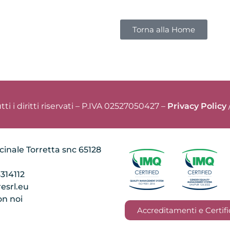
Torna alla Home
 diritti riservati – P.IVA 02527050427 –
Privacy Policy
cinale Torretta snc 65128
4314112
esrl.eu
on noi
Accreditamenti e Certifi