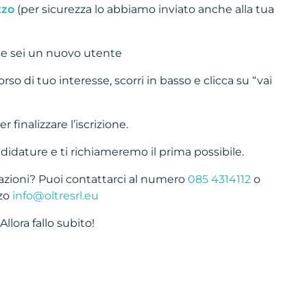
zzo
(per sicurezza lo abbiamo inviato anche alla tua
 se sei un nuovo utente
orso di tuo interesse, scorri in basso e clicca su “vai
r finalizzare l’iscrizione.
idature e ti richiameremo il prima possibile.
mazioni? Puoi contattarci al numero
085 4314112
o
zzo
info@oltresrl.eu
Allora fallo subito!