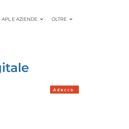
APL E AZIENDE
OLTRE
itale