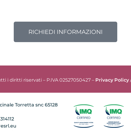
RICHIEDI INFORMAZIONI
 diritti riservati – P.IVA 02527050427 –
Privacy Policy
cinale Torretta snc 65128
4314112
esrl.eu